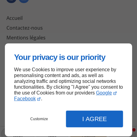
Accueil
Contactez-nous
Mentions légales
Plan du site
Your privacy is our priority
We use Cookies to improve user experience by
Haut de page
personalising content and ads, as well as
analyzing traffic and optimizing social networks
functionalities. By clicking "I Agree" you consent to
the use of Cookies from our providers
Google
Facebook
.
I AGREE
Customize
Menu
Infos
Contact